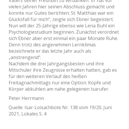
Vaters seiner Freundin zu verdanken.“Er hat vor
vielen Jahren hier seinen Abschluss gemacht und
konnte nur Gutes berichten: St. Matthias war ein
Glücksfall für mich“, zeigte sich Ebner begeistert.
Nun will der 25-Jährige ebenso wie Lena Buhl ein
Psychologiestudium beginnen. Zunächst verordnet
sich Ebner aber erst einmal ein paar Monate Ruhe.
Denn trotz des angenehmen Lernklimas
bezeichnete er das letzte Jahr auch als
„anstrengend“.
Nachdem die drei Jahrgangsbesten und ihre
Mitschüler ihre Zeugnisse erhalten hatten, gab es
für den weiteren Verlauf des heißen
Freitagnachmittags nur eine Option: Köpfe und
Körper abkühlen am nahe gelegenen Isarufer.
Peter Herrmann
Quelle: Isar-Loisachbote Nr. 138 vom 19/20. Juni
2021, Lokales S. 4