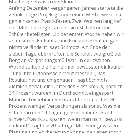
Müllberge etwas zu verkleinern.
Anfang Dezember vergangenen Jahres startete die
zehnköpfige Projektgruppe einen Wettbewerb, ein
gemeinsames Plastikfasten. Zwei Wochen lang lief
die „Müllchallenge“, an der sich 50 Lehrer und
Schüler beteiligten. „In der ersten Woche haben wir
an unserem Einkaufs- und Konsumverhalten gar
nichts verändert“, sagt Schmotz. Am Ende der
sieben Tage überprüften die Schüler, wie groß der
Berg an Verpackungsmüll war. In der zweiten
Woche sollten die Teilnehmer bewusster einkaufen
– und ihre Ergebnisse erneut messen. „Das
Resultat hat uns umgehauen“, sagt Schmotz:
Ziemlich genau ein Drittel des Plastikmülls, nämlich
34 Prozent wurden im Durchschnitt eingespart.
Manche Teilnehmer verbrauchten sogar fast 80
Prozent weniger Verpackungen als sonst. Was die
Schüler in den 14 Tagen gelernt haben? „Es ist
schwer, Plastik zu sparen, wenn man nicht bewusst
einkauft“, sagt die 20-Jährige. Mit einer gewissen
Planung und Vorbereitung könne man aber schon