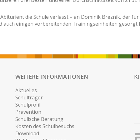
unseren drei Besten und einer Durchschnittszeit von 21:32 
.
Abiturient die Schule verlässt – an Dominik Breznik, der für
 auch einigen vorbereitenden Trainingseinheiten gesorgt h
WEITERE INFORMATIONEN
K
Aktuelles
Schulträger
Schulprofil
Prävention
Schulische Beratung
Kosten des Schulbesuchs
Download