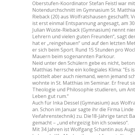
Oberstufen-Koordinator Stefan Feistl war mi
Notendurchschnitt im Gymnasium St. Matthias li
Rieback (20) aus Wolfratshausen geschafft. 
ist erst einmal Entspannung angesagt, am 30. 
Julian Wüste-Rieback (Gymnasium) nennt niem
Lehrern und vielen guten Freunden“, sagt der
hat er „reingehauen“ und auf den letzten Met
er sich beim Sport. Rund 15 Stunden pro Woc
Mauern beim sogenannten Parkour.
Neid unter den Schülern gebe es nicht, beton
Matthias herrsche ein kollegiales Klima: "Es 
spöttelt aber auch niemand, wenn jemand sch
wohnte in St. Matthias im Seminar. Er freut s
Theologie und Philosophie studieren, um Antw
Leben gut rum.“
Auch für Inka Dessel (Gymnasium) aus Wolfra
an. Schon im Januar sagte ihr die Firma Lind
Veıfahrenstechnik) zu. Die18-Jährige tanzt Ba
gemacht – „und ehrgeizig bin ich sowieso“.
Mit 34 Jahren ist Wolfgang Schantin aus Augs