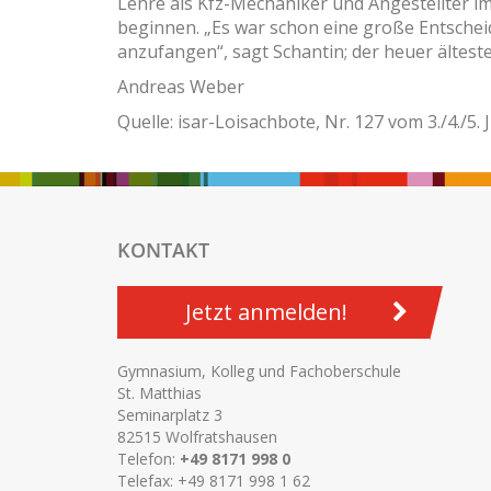
Lehre als Kfz-Mechaniker und Angestellter im 
beginnen. „Es war schon eine große Entscheid
anzufangen“, sagt Schantin; der heuer älteste
Andreas Weber
Quelle: isar-Loisachbote, Nr. 127 vom 3./4./5. 
KONTAKT
Jetzt anmelden!
Gymnasium, Kolleg und Fachoberschule
St. Matthias
Seminarplatz 3
82515 Wolfratshausen
Telefon:
+49 8171 998 0
Telefax: +49 8171 998 1 62