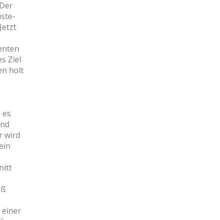
 Der
üste-
Jetzt
enten
s Ziel
en holt
 es
und
r wird
ein
nitt
aß
 einer