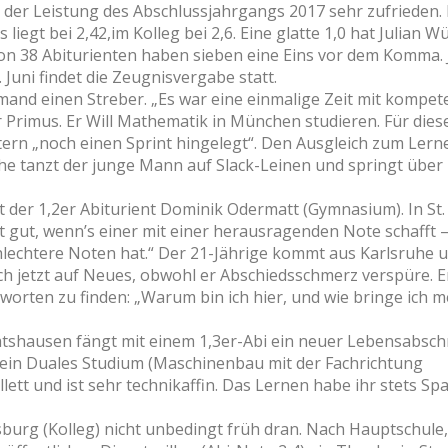
t der Leistung des Abschlussjahrgangs 2017 sehr zufrieden.
egt bei 2,42,im Kolleg bei 2,6. Eine glatte 1,0 hat Julian W
Von 38 Abiturienten haben sieben eine Eins vor dem Komma. 
Juni findet die Zeugnisvergabe statt.
and einen Streber. „Es war eine einmalige Zeit mit kompet
 Primus. Er Will Mathematik in München studieren. Für diese
ern „noch einen Sprint hingelegt“. Den Ausgleich zum Lern
he tanzt der junge Mann auf Slack-Leinen und springt über
t der 1,2er Abiturient Dominik Odermatt (Gymnasium). In St.
ist gut, wenn’s einer mit einer herausragenden Note schafft –
lechtere Noten hat.“ Der 21-Jährige kommt aus Karlsruhe 
ich jetzt auf Neues, obwohl er Abschiedsschmerz verspüre. E
orten zu finden: „Warum bin ich hier, und wie bringe ich m
tshausen fängt mit einem 1,3er-Abi ein neuer Lebensabsch
e ein Duales Studium (Maschinenbau mit der Fachrichtung
llett und ist sehr technikaffin. Das Lernen habe ihr stets Sp
burg (Kolleg) nicht unbedingt früh dran. Nach Hauptschule,