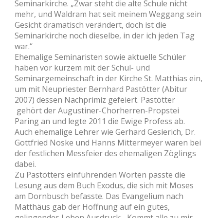
Seminarkirche. „Zwar steht die alte Schule nicht
mehr, und Waldram hat seit meinem Weggang sein
Gesicht dramatisch verändert, doch ist die
Seminarkirche noch dieselbe, in der ich jeden Tag
war.“
Ehemalige Seminaristen sowie aktuelle Schüler
haben vor kurzem mit der Schul- und
Seminargemeinschaft in der Kirche St. Matthias ein,
um mit Neupriester Bernhard Pastötter (Abitur
2007) dessen Nachprimiz gefeiert. Pastötter
gehört der Augustiner-Chorherren-Propstei
Paring an und legte 2011 die Ewige Profess ab.
Auch ehemalige Lehrer wie Gerhard Gesierich, Dr.
Gottfried Noske und Hanns Mittermeyer waren bei
der festlichen Messfeier des ehemaligen Zöglings
dabei.
Zu Pastötters einführenden Worten passte die
Lesung aus dem Buch Exodus, die sich mit Moses
am Dornbusch befasste. Das Evangelium nach
Matthäus gab der Hoffnung auf ein gutes,
gelingendes Leben Ausdruck: „Kommt alle zu mir…,