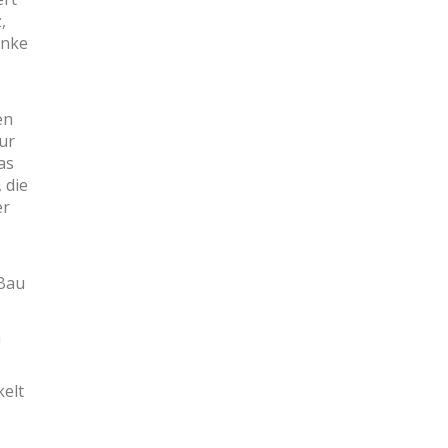
,
anke
en
ur
as
 die
er
 Bau
m
kelt