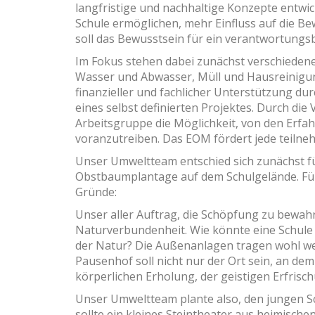
langfristige und nachhaltige Konzepte entwick
Schule ermöglichen, mehr Einfluss auf die 
soll das Bewusstsein für ein verantwortungs
Im Fokus stehen dabei zunächst verschieden
Wasser und Abwasser, Müll und Hausreinigun
finanzieller und fachlicher Unterstützung d
eines selbst definierten Projektes. Durch di
Arbeitsgruppe die Möglichkeit, von den Erfah
voranzutreiben. Das EOM fördert jede teilneh
Unser Umweltteam entschied sich zunächst f
Obstbaumplantage auf dem Schulgelände. Für
Gründe:
Unser aller Auftrag, die Schöpfung zu bewahre
Naturverbundenheit. Wie könnte eine Schule d
der Natur? Die Außenanlagen tragen wohl wes
Pausenhof soll nicht nur der Ort sein, an de
körperlichen Erholung, der geistigen Erfris
Unser Umweltteam plante also, den jungen Sc
sollte ein kleines Steintheater aus heimische