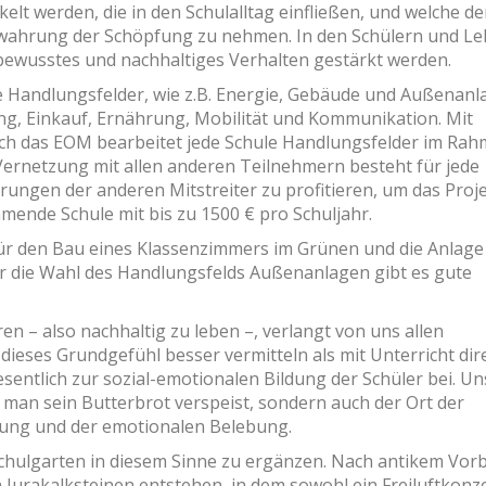
elt werden, die in den Schulalltag einfließen, und welche de
Bewahrung der Schöpfung zu nehmen. In den Schülern und L
bewusstes und nachhaltiges Verhalten gestärkt werden.
e Handlungsfelder, wie z.B. Energie, Gebäude und Außenanl
g, Einkauf, Ernährung, Mobilität und Kommunikation. Mit
urch das EOM bearbeitet jede Schule Handlungsfelder im Ra
e Vernetzung mit allen anderen Teilnehmern besteht für jede
rungen der anderen Mitstreiter zu profitieren, um das Proj
mende Schule mit bis zu 1500 € pro Schuljahr.
ür den Bau eines Klassenzimmers im Grünen und die Anlage
 die Wahl des Handlungsfelds Außenanlagen gibt es gute
n – also nachhaltig zu leben –, verlangt von uns allen
ieses Grundgefühl besser vermitteln als mit Unterricht dire
entlich zur sozial-emotionalen Bildung der Schüler bei. Un
m man sein Butterbrot verspeist, sondern auch der Ort der
chung und der emotionalen Belebung.
hulgarten in diesem Sinne zu ergänzen. Nach antikem Vorb
n Jurakalksteinen entstehen, in dem sowohl ein Freiluftkonz