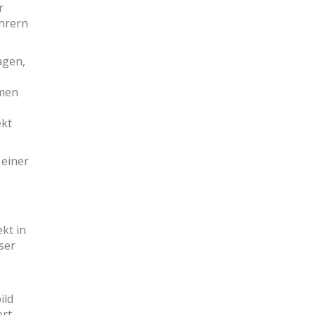
r
ehrern
agen,
hmen
ekt
 einer
kt in
ser
ild
ert