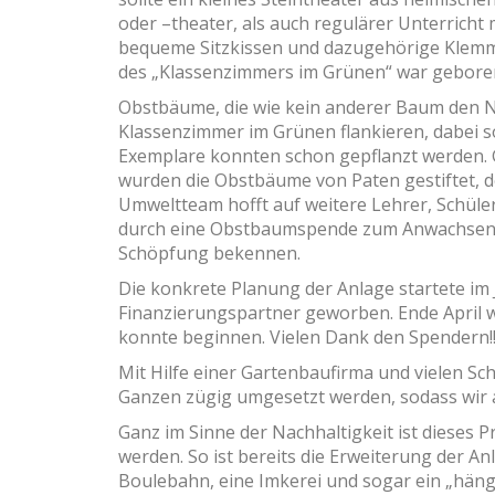
oder –theater, als auch regulärer Unterricht 
bequeme Sitzkissen und dazugehörige Klemmb
des „Klassenzimmers im Grünen“ war gebore
Obstbäume, die wie kein anderer Baum den 
Klassenzimmer im Grünen flankieren, dabei so
Exemplare konnten schon gepflanzt werden.
wurden die Obstbäume von Paten gestiftet, 
Umweltteam hofft auf weitere Lehrer, Schüler
durch eine Obstbaumspende zum Anwachsen de
Schöpfung bekennen.
Die konkrete Planung der Anlage startete im 
Finanzierungspartner geworben. Ende April 
konnte beginnen. Vielen Dank den Spendern!
Mit Hilfe einer Gartenbaufirma und vielen Sc
Ganzen zügig umgesetzt werden, sodass wir a
Ganz im Sinne der Nachhaltigkeit ist dieses Pr
werden. So ist bereits die Erweiterung der An
Boulebahn, eine Imkerei und sogar ein „hän