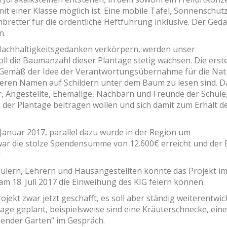
mit einer Klasse möglich ist. Eine mobile Tafel, Sonnenschutz
retter für die ordentliche Heftführung inklusive. Der Ged
n.
Nachhaltigkeitsgedanken verkörpern, werden unser
ll die Baumanzahl dieser Plantage stetig wachsen. Die erst
 Gemäß der Idee der Verantwortungsübernahme für die Nat
deren Namen auf Schildern unter dem Baum zu lesen sind. D
, Angestellte, Ehemalige, Nachbarn und Freunde der Schule,
r Plantage beitragen wollen und sich damit zum Erhalt d
Januar 2017, parallel dazu wurde in der Region um
war die stolze Spendensumme von 12.600€ erreicht und der
!
hülern, Lehrern und Hausangestellten konnte das Projekt i
m 18. Juli 2017 die Einweihung des KIG feiern können.
ojekt zwar jetzt geschafft, es soll aber ständig weiterentwic
lage geplant, beispielsweise sind eine Kräuterschnecke, eine
gender Garten“ im Gespräch.