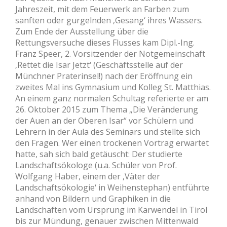
Jahreszeit, mit dem Feuerwerk an Farben zum
sanften oder gurgelnden ‚Gesang‘ ihres Wassers.
Zum Ende der Ausstellung über die
Rettungsversuche dieses Flusses kam Dipl.-Ing.
Franz Speer, 2. Vorsitzender der Notgemeinschaft
‚Rettet die Isar Jetzt‘ (Geschäftsstelle auf der
Münchner Praterinsel!) nach der Eröffnung ein
zweites Mal ins Gymnasium und Kolleg St. Matthias.
An einem ganz normalen Schultag referierte er am
26. Oktober 2015 zum Thema „Die Veränderung
der Auen an der Oberen Isar“ vor Schülern und
Lehrern in der Aula des Seminars und stellte sich
den Fragen. Wer einen trockenen Vortrag erwartet
hatte, sah sich bald getäuscht: Der studierte
Landschaftsökologe (u.a. Schüler von Prof.
Wolfgang Haber, einem der ‚Väter der
Landschaftsökologie‘ in Weihenstephan) entführte
anhand von Bildern und Graphiken in die
Landschaften vom Ursprung im Karwendel in Tirol
bis zur Mündung, genauer zwischen Mittenwald