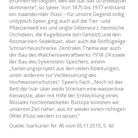
Brunnen versiegten, weil die Isar das Grundwasser
dominierte“, so Speer. Von 1875 bis 1977 entstand
ein mäandernder Fluss – für unsere Gegend völlig
untypisch.Speer ging auch auf die Tier- und
Pflanzenwelt ein und zeigte Silberwurz, heimische
Orchideen, die Kugelblume (ein Gehölz!) und den
Rosmarinen-Seidelbast, aber auch die Rotflügelige
Schnarrheuschrecke. Zentrales Thema war auch
der Bau des Walchenseekraftwerks 1918-24 sowie
der Bau des Sylvenstein-Speichers, einem
„Sanierungsprojekt aus den vielen Ableitungen,
unter anderem zur Verbesserung des
Hochwasserschutzes“. Speers Fazit: „Noch ist das
Bett der Isar über weite Strecken eine wasserlose
Kieswüste, aber mit Hilfe der Entwicklung eines
Mosaiks hochentwickelter Biotope kommen wir
unserem Ziel näher, aus ihr wieder einen richtigen
(Wild-)Fluss werden zu lassen.“
Quelle: Isarkurier Nr. 45 vom 05.11.2015, S. 42