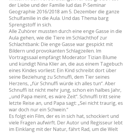
der Liebe und der Familie lud das P-Seminar
Geographie 2016/2018 am 5. Dezember die ganze
Schulfamilie in die Aula. Und das Thema barg
Sprengstoff in sich.
Alle Zuhörer mussten durch eine enge Gasse in die
Aula gehen, wie die Tiere im Schlachthof zur
Schlachtbank: Die enge Gasse war gespickt mit
Bildern und provokanten Schlagzeilen. lm
Vortragssaal empfängt Moderator Tizian Blume
und kündigt Nina Klier an, die aus einem Tagebuch
eines Kindes vorliest: Ein Kind schreibt dort über
seine Beziehung zu Schnuffi, dem Tier seines
Herzens, „für Schnuffi würde ich alles tun“. Aber
Schnuffi ist nicht mehr jung, schon ein halbes Jahr,
,,und Papa meint, es wäre Zeit“. Schnuffi tritt seine
letzte Reise an, und Papa sagt: „Sei nicht traurig, es
war doch nur ein Schwein.“
Es folgt ein Film, der es in sich hat, schockiert und
viele Fragen aufwirft. Der Autor und Regisseur Iebt
im Einklang mit der Natur, fährt Rad, um die Welt