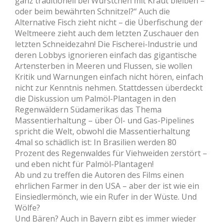
ganz traditionell bei Würstchen mit Kraut bleiben –
oder beim bewährten Schnitzel?“ Auch die
Alternative Fisch zieht nicht – die Überfischung der
Weltmeere zieht auch dem letzten Zuschauer den
letzten Schneidezahn! Die Fischerei-lndustrie und
deren Lobbys ignorieren einfach das gigantische
Artensterben in Meeren und Flussen, sie wollen
Kritik und Warnungen einfach nicht hören, einfach
nicht zur Kenntnis nehmen. Stattdessen überdeckt
die Diskussion um Palmöl-Plantagen in den
Regenwäldern Südamerikas das Thema
Massentierhaltung – über Öl- und Gas-Pipelines
spricht die Welt, obwohl die Massentierhaltung
4mal so schädlich ist: In Brasilien werden 80
Prozent des Regenwaldes für Viehweiden zerstört –
und eben nicht für Palmöl-Plantagen!
Ab und zu treffen die Autoren des Films einen
ehrlichen Farmer in den USA – aber der ist wie ein
Einsiedlermönch, wie ein Rufer in der Wüste. Und
Wölfe?
Und Bären? Auch in Bayern gibt es immer wieder