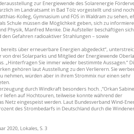
nderausstellung zur Energiewende des Solarenergie Förderv
rzlich im Landratsamt in Bad Tölz vorgestellt und sind noch
Matthias-Kolleg, Gymnasium und FOS in Waldram zu sehen, e
als Schule müssen die Möglichkeit geben, sich zu informiere
nd Physik, Manfred Menke. Die Aufsteller beschäftigen sich
 den Gefahren radioaktiver Strahlungen – sowie
bereits über erneuerbare Energien abgedeckt“, unterstreic
r von drei Solarparks und Mitglied der Energiewende Oberla
us. „Hinterfragen Sie immer wieder bestimmte Aussagen.“ D
ken gehören laut Ausstellung zu den Verlierern. Sie werbe
 zu nehmen, würden aber in ihrem Strommix nur einen sehr
eten.
erzeugung durch Windkraft besonders hoch. ,“Orkan Sabine“
er liefen auf Hochtouren, teilweise konnte während der
 das Netz eingespeist werden. Laut Bundesverband Wind-Ene
rozent des Strombedarfs in Deutschland durch die Windene
ar 2020, Lokales, S. 3