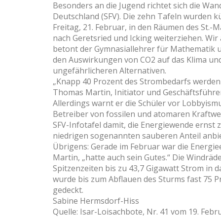
Besonders an die Jugend richtet sich die Wa
Deutschland (SFV). Die zehn Tafeln wurden kü
Freitag, 21. Februar, in den Räumen des St.-
nach Geretsried und Icking weiterziehen. Wir 
betont der Gymnasiallehrer für Mathematik u
den Auswirkungen von CO2 auf das Klima und
ungefährlicheren Alternativen.
„Knapp 40 Prozent des Strombedarfs werden 
Thomas Martin, Initiator und Geschäftsführe
Allerdings warnt er die Schüler vor Lobbyism
Betreiber von fossilen und atomaren Kraftwer
SFV-Infotafel damit, die Energiewende ernst
niedrigen sogenannten sauberen Anteil anbi
Übrigens: Gerade im Februar war die Energie
Martin, „hatte auch sein Gutes.“ Die Windräd
Spitzenzeiten bis zu 43,7 Gigawatt Strom in
wurde bis zum Abflauen des Sturms fast 75 P
gedeckt.
Sabine Hermsdorf-Hiss
Quelle: Isar-Loisachbote, Nr. 41 vom 19. Febru