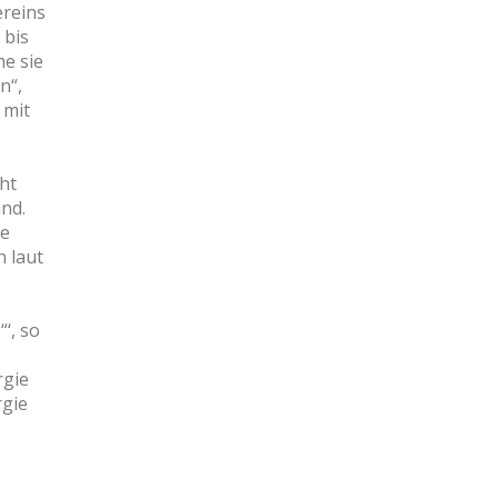
ereins
 bis
he sie
n“,
 mit
ht
nd.
ie
n laut
‘, so
rgie
rgie