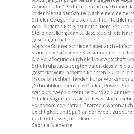
Abiturjahrgangs gemeinsam gegen die Abgab
Arbeiten. Um 19 Uhr trafen sich nach einen l
in der Mensa der Schule. Nach einem gemein
Schüler Gelegenheit, sich bei ihren Fachlehr
oder anderen Rat einzuholen. Herr Ahr und He
Stelle herzlich gedankt, dass sie sich die Nac
geschlagen haben!
Manche Schüler schrieben aber auch einfach d
standen verschiedene Klassenräume und die 
Die Verpflegung durch die Hauswirtschaft und
Schulfrühstücks sorgten dafür, dass alle bis s
gestärkt weiterarbeiten konnten. Für alle, di
Pause brauchten, fanden kurze Workshops 
„Schreibblockaden lösen“ oder „Power-Point-
war durchweg konzentriert und so konnten h
Schüler sagen, dass sie in dieser Nacht mehr g
vorgenommen hatten. Trotzdem waren auch 
Leichtigkeit und Spaß an der Arbeit zu spür
doch oft besser, als allein.
Sabrina Niehenke