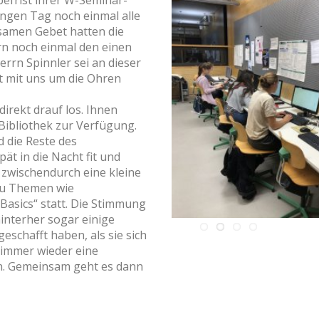
efrist ihrer W-Seminar-
angen Tag noch einmal alle
samen Gebet hatten die
ern noch einmal den einen
rrn Spinnler sei an dieser
ht mit uns um die Ohren
irekt drauf los. Ihnen
Bibliothek zur Verfügung.
 die Reste des
pät in die Nacht fit und
e zwischendurch eine kleine
zu Themen wie
Basics“ statt. Die Stimmung
interher sogar einige
eschafft haben, als sie sich
immer wieder eine
en. Gemeinsam geht es dann