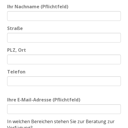
Ihr Nachname (Pflichtfeld)
Straße
Bitte lasse dieses Feld leer.
PLZ, Ort
Telefon
Bitte lasse dieses Feld leer.
Ihre E-Mail-Adresse (Pflichtfeld)
In welchen Bereichen stehen Sie zur Beratung zur
Verfügung?