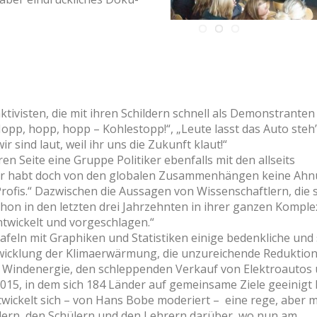
tivisten, die mit ihren Schildern schnell als Demonstranten
opp, hopp, hopp – Kohlestopp!“, „Leute lasst das Auto steh’
r sind laut, weil ihr uns die Zukunft klaut!“
en Seite eine Gruppe Politiker ebenfalls mit den allseits
hr habt doch von den globalen Zusammenhängen keine Ahn
rofis.“ Dazwischen die Aussagen von Wissenschaftlern, die 
hon in den letzten drei Jahrzehnten in ihrer ganzen Komple
wickelt und vorgeschlagen.“
afeln mit Graphiken und Statistiken einige bedenkliche und 
twicklung der Klimaerwärmung, die unzureichende Reduktion
 Windenergie, den schleppenden Verkauf von Elektroautos
15, in dem sich 184 Länder auf gemeinsame Ziele geeinigt
wickelt sich – von Hans Bobe moderiert – eine rege, aber m
lern, den Schülern und den Lehrern darüber, wo nun am