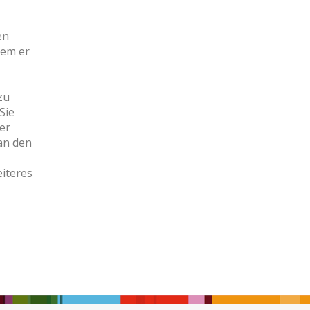
en
dem er
zu
Sie
er
an den
eiteres