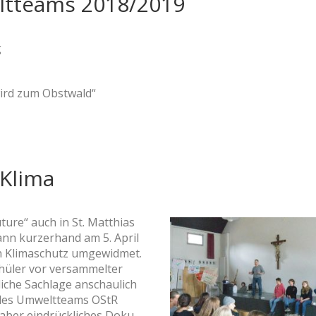
ltteams 2018/2019
g
wird zum Obstwald“
 Klima
ure“ auch in St. Matthias
ann kurzerhand am 5. April
en Klimaschutz umgewidmet.
hüler vor versammelter
liche Sachlage anschaulich
rs des Umweltteams OStR
aber eindrückliches Doku-