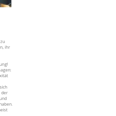
 zu
n, ihr
ung!
sagen:
xität
sich
 der
 und
 haben.
eist