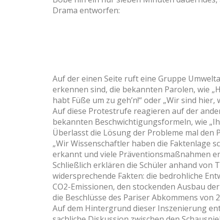
Drama entworfen:
Auf der einen Seite ruft eine Gruppe Umweltak
erkennen sind, die bekannten Parolen, wie „H
habt Füße um zu geh’n!“ oder „Wir sind hier, wi
Auf diese Protestrufe reagieren auf der ander
bekannten Beschwichtigungsformeln, wie „I
Überlasst die Lösung der Probleme mal den P
„Wir Wissenschaftler haben die Faktenlage sc
erkannt und viele Präventionsmaßnahmen ent
Schließlich erklären die Schüler anhand von T
widersprechende Fakten: die bedrohliche En
CO2-Emissionen, den stockenden Ausbau der
die Beschlüsse des Pariser Abkommens von 20
Auf dem Hintergrund dieser Inszenierung ent
sachliche Diskussion zwischen den Schauspie