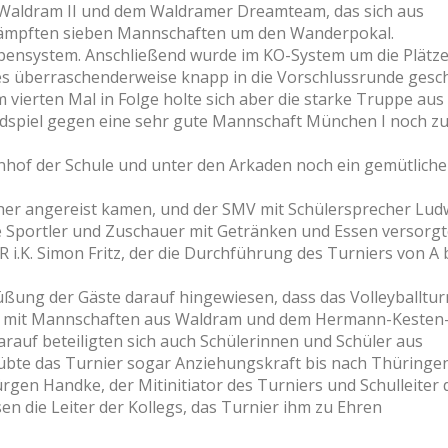
 Waldram II und dem Waldramer Dreamteam, das sich aus
kämpften sieben Mannschaften um den Wanderpokal.
pensystem. Anschließend wurde im KO-System um die Plätz
es überraschenderweise knapp in die Vorschlussrunde gesch
 vierten Mal in Folge holte sich aber die starke Truppe aus
ndspiel gegen eine sehr gute Mannschaft München I noch z
enhof der Schule und unter den Arkaden noch ein gemütliche
 her angereist kamen, und der SMV mit Schülersprecher Lud
 Sportler und Zuschauer mit Getränken und Essen versorgte
 i.K. Simon Fritz, der die Durchführung des Turniers von A 
rüßung der Gäste darauf hingewiesen, dass das Volleyballtur
al mit Mannschaften aus Waldram und dem Hermann-Kesten
rauf beteiligten sich auch Schülerinnen und Schüler aus
bte das Turnier sogar Anziehungskraft bis nach Thüringe
rgen Handke, der Mitinitiator des Turniers und Schulleiter 
n die Leiter der Kollegs, das Turnier ihm zu Ehren