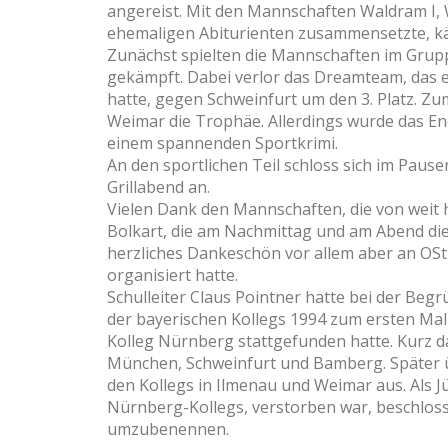
angereist. Mit den Mannschaften Waldram I,
ehemaligen Abiturienten zusammensetzte, 
Zunächst spielten die Mannschaften im Grup
gekämpft. Dabei verlor das Dreamteam, das 
hatte, gegen Schweinfurt um den 3. Platz. Zum
Weimar die Trophäe. Allerdings wurde das E
einem spannenden Sportkrimi.
An den sportlichen Teil schloss sich im Paus
Grillabend an.
Vielen Dank den Mannschaften, die von weit
Bolkart, die am Nachmittag und am Abend die
herzliches Dankeschön vor allem aber an OStR
organisiert hatte.
Schulleiter Claus Pointner hatte bei der Beg
der bayerischen Kollegs 1994 zum ersten M
Kolleg Nürnberg stattgefunden hatte. Kurz da
München, Schweinfurt und Bamberg. Später ü
den Kollegs in Ilmenau und Weimar aus. Als Jü
Nürnberg-Kollegs, verstorben war, beschlosse
umzubenennen.