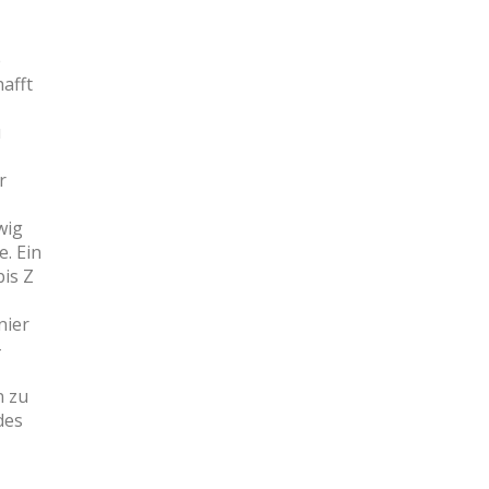
e
afft
u
r
wig
. Ein
bis Z
nier
-
n zu
des