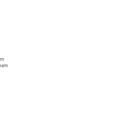
am
team