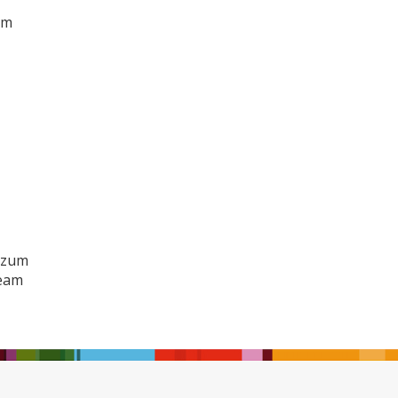
am
 zum
Team