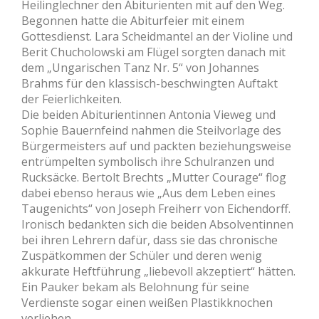
Heilinglechner den Abiturienten mit auf den Weg.
Begonnen hatte die Abiturfeier mit einem
Gottesdienst. Lara Scheidmantel an der Violine und
Berit Chucholowski am Flügel sorgten danach mit
dem „Ungarischen Tanz Nr. 5“ von Johannes
Brahms für den klassisch-beschwingten Auftakt
der Feierlichkeiten.
Die beiden Abiturientinnen Antonia Vieweg und
Sophie Bauernfeind nahmen die Steilvorlage des
Bürgermeisters auf und packten beziehungsweise
entrümpelten symbolisch ihre Schulranzen und
Rucksäcke. Bertolt Brechts „Mutter Courage“ flog
dabei ebenso heraus wie „Aus dem Leben eines
Taugenichts“ von Joseph Freiherr von Eichendorff.
Ironisch bedankten sich die beiden Absolventinnen
bei ihren Lehrern dafür, dass sie das chronische
Zuspätkommen der Schüler und deren wenig
akkurate Heftführung „liebevoll akzeptiert“ hätten.
Ein Pauker bekam als Belohnung für seine
Verdienste sogar einen weißen Plastikknochen
verliehen.