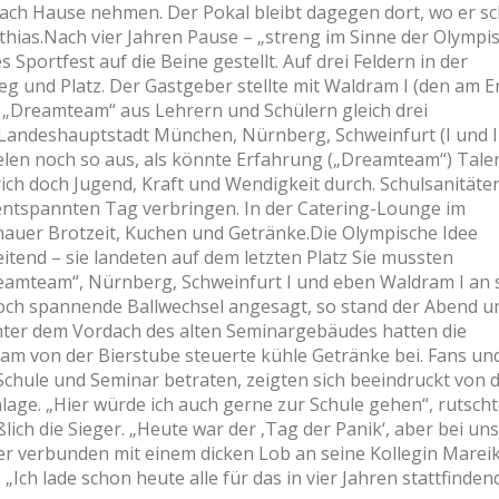
ach Hause nehmen. Der Pokal bleibt dagegen dort, wo er s
thias.Nach vier Jahren Pause – „streng im Sinne der Olympi
s Sportfest auf die Beine gestellt. Auf drei Feldern in der
g und Platz. Der Gastgeber stellte mit Waldram I (den am 
m „Dreamteam“ aus Lehrern und Schülern gleich drei
andeshauptstadt München, Nürnberg, Schweinfurt (I und I
len noch so aus, als könnte Erfahrung („Dreamteam“) Tale
rich doch Jugend, Kraft und Wendigkeit durch. Schulsanitäter
entspannten Tag verbringen. In der Catering-Lounge im
uer Brotzeit, Kuchen und Getränke.Die Olympische Idee
eitend – sie landeten auf dem letzten Platz Sie mussten
reamteam“, Nürnberg, Schweinfurt I und eben Waldram I an 
ch spannende Ballwechsel angesagt, so stand der Abend u
ter dem Vordach des alten Seminargebäudes hatten die
am von der Bierstube steuerte kühle Getränke bei. Fans un
chule und Seminar betraten, zeigten sich beeindruckt von 
age. „Hier würde ich auch gerne zur Schule gehen“, rutscht
ich die Sieger. „Heute war der ‚Tag der Panik‘, aber bei uns 
e er verbunden mit einem dicken Lob an seine Kollegin Marei
: „Ich lade schon heute alle für das in vier Jahren stattfinden