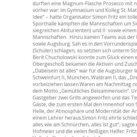
durften eine Magnum-Flasche Prosecco mit n
vorher war: im Gymnasium und Kolleg St. Mat
Idee“ – hatte Organisator Simon Fritz ein tolle
Sporthalle kämpften die Mannschaften um Sie
siegreichen Abiturienten) und II sowie eine
Mannschaften. Hinzu kamen Teams aus der L
sowie Augsburg. Sah es in den Vorrundenspie
(Schüler) schlagen, so setzten sich unterm St
Berit Chucholowski konnte zum Glück einen 
Obergeschoß bekamen die Aktiven und Zuscha
„Dabeisein ist alles“ war für die Augsburger l
Schweinfurt II, München, Waldram II, das „D
vorbeiziehen lassen.Waren am Nachmittag no
dem Motto „Gemütliches Beisammensein“. Un
Gastgeber zwei Grills angeworfen und das Te
Gäste, die zum ersten Mal den Innenhof von S
Helle, der Atmosphäre und Modernität der Anl
einem Lehrer heraus.Simon Fritz ehrte schließl
alles wie am Schnürchen, alles ist gut“, sagt
Hofmeier und die vielen fleißigen Helfer. Fritz