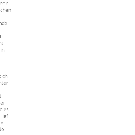
chon
schen
Ende
I)
nt
in
sich
nter
d
der
e es
lief
ke
de