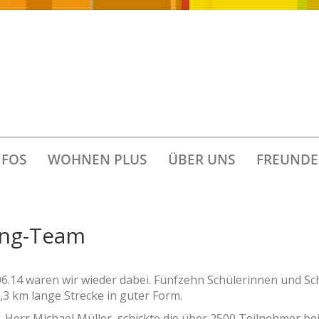
FOS
WOHNEN PLUS
ÜBER UNS
FREUNDE
ing-Team
06.14 waren wir wieder dabei. Fünfzehn Schülerinnen und Sc
5,3 km lange Strecke in guter Form.
 Herr Michael Müller, schickte die über 2500 Teilnehmer be