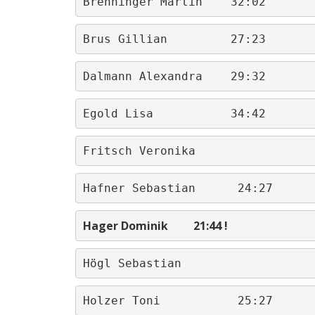
Brenninger Martin    32:02
Brus Gillian         27:23
Dalmann Alexandra    29:32
Egold Lisa           34:42
Fritsch Veronika
Hafner Sebastian      24:27
Hager Dominik         21:44 !
Högl Sebastian                   
Holzer Toni           25:27